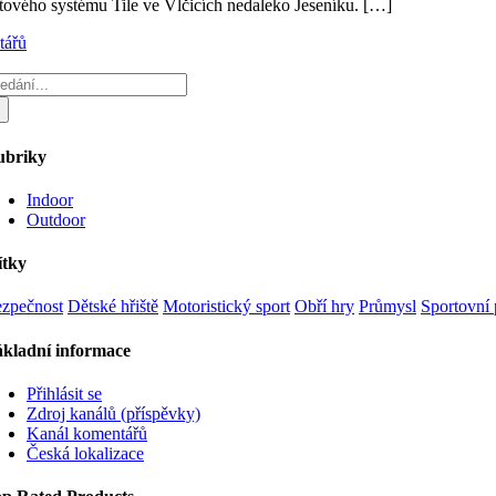
stového systému Tile ve Vlčicích nedaleko Jeseníku. […]
tářů
edat:
ubriky
Indoor
Outdoor
ítky
zpečnost
Dětské hřiště
Motoristický sport
Obří hry
Průmysl
Sportovní
kladní informace
Přihlásit se
Zdroj kanálů (příspěvky)
Kanál komentářů
Česká lokalizace