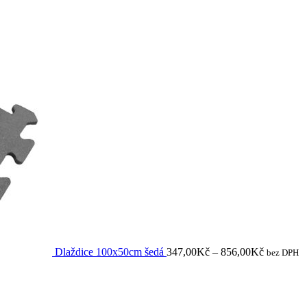
Dlaždice 100x50cm šedá
347,00
Kč
–
856,00
Kč
bez DPH