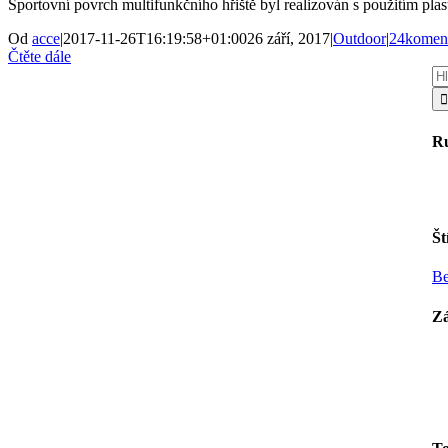
Sportovní povrch multifunkčního hřiště byl realizován s použitím pla
Od
acce
|
2017-11-26T16:19:58+01:00
26 září, 2017
|
Outdoor
|
24komen
Čtěte dále
Hl
R
Št
Be
Zá