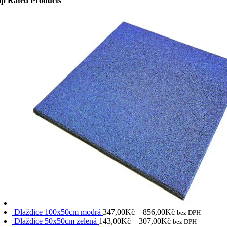
p Rated Products
Dlaždice 100x50cm modrá
347,00
Kč
–
856,00
Kč
bez DPH
Dlaždice 50x50cm zelená
143,00
Kč
–
307,00
Kč
bez DPH