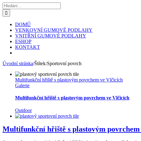
Přeskočit
Hledat:
na
obsah
DOMŮ
VENKOVNÍ GUMOVÉ PODLAHY
VNITŘNÍ GUMOVÉ PODLAHY
ESHOP
KONTAKT
Úvodní stránka
/
Štítek:
Sportovní povrch
Multifunkční hřiště s plastovým povrchem ve Vlčicích
Galerie
Multifunkční hřiště s plastovým povrchem ve Vlčicích
Outdoor
Multifunkční hřiště s plastovým povrchem 