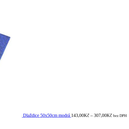
Dlaždice 50x50cm modrá
143,00
Kč
–
307,00
Kč
bez DPH