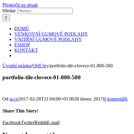
Přeskočit na obsah
Hledat:
DOMŮ
VENKOVNÍ GUMOVÉ PODLAHY
VNITŘNÍ GUMOVÉ PODLAHY
ESHOP
KONTAKT
Úvodní stránka
/
Obří hry
/
portfolio-tile-clovece-01-800-500
portfolio-tile-clovece-01-800-500
Od
acce
|
2017-02-28T21:04:00+01:00
28 února, 2017
|
0 komentářů
Share This Story!
Facebook
Twitter
Reddit
E-mail