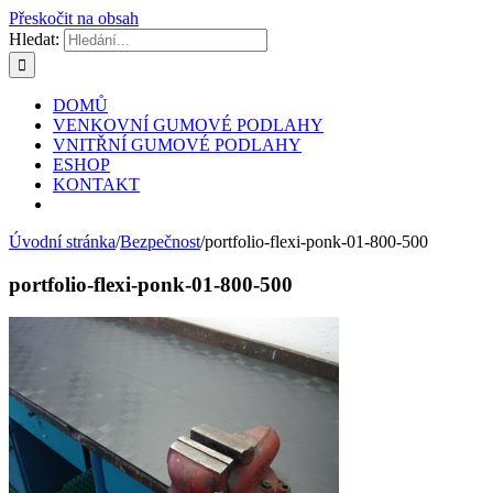
Přeskočit na obsah
Hledat:
DOMŮ
VENKOVNÍ GUMOVÉ PODLAHY
VNITŘNÍ GUMOVÉ PODLAHY
ESHOP
KONTAKT
Úvodní stránka
/
Bezpečnost
/
portfolio-flexi-ponk-01-800-500
portfolio-flexi-ponk-01-800-500