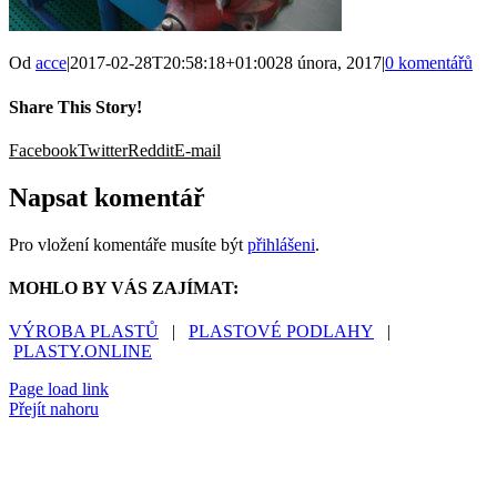
Od
acce
|
2017-02-28T20:58:18+01:00
28 února, 2017
|
0 komentářů
Share This Story!
Facebook
Twitter
Reddit
E-mail
Napsat komentář
Pro vložení komentáře musíte být
přihlášeni
.
MOHLO BY VÁS ZAJÍMAT:
VÝROBA PLASTŮ
|
PLASTOVÉ PODLAHY
|
PLASTY.ONLINE
Page load link
Přejít nahoru