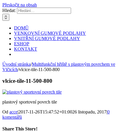
Přeskočit na obsah
Hledat:
DOMŮ
VENKOVNÍ GUMOVÉ PODLAHY
VNITŘNÍ GUMOVÉ PODLAHY
ESHOP
KONTAKT
Úvodní stránka
/
Multifunkční hřiště s plastovým povrchem ve
Vlčicích
/
vlcice-tile-11-500-800
vlcice-tile-11-500-800
plastový sportovní povrch tile
Od
acce
|
2017-11-26T15:47:52+01:00
26 listopadu, 2017
|
0
komentářů
Share This Story!