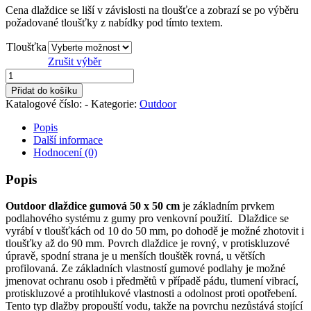
Cena dlaždice se liší v závislosti na tloušťce a zobrazí se po výběru
požadované tloušťky z nabídky pod tímto textem.
Tloušťka
Zrušit výběr
Dlaždice
50x50cm
Přidat do košíku
černá
Katalogové číslo:
-
Kategorie:
Outdoor
množství
Popis
Další informace
Hodnocení (0)
Popis
Outdoor dlaždice gumová 50 x 50 cm
je základním prvkem
podlahového systému z gumy pro venkovní použití. Dlaždice se
vyrábí v tloušťkách od 10 do 50 mm, po dohodě je možné zhotovit i
tloušťky až do 90 mm. Povrch dlaždice je rovný, v protiskluzové
úpravě, spodní strana je u menších tlouštěk rovná, u větších
profilovaná. Ze základních vlastností gumové podlahy je možné
jmenovat ochranu osob i předmětů v případě pádu, tlumení vibrací,
protiskluzové a protihlukové vlastnosti a odolnost proti opotřebení.
Tento typ dlažby propouští vodu, takže na povrchu nezůstává stojící