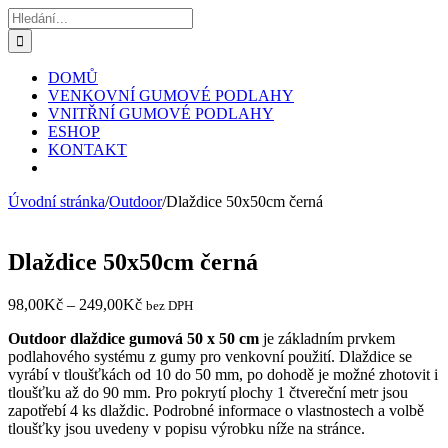
Přeskočit
Hledat:
na
obsah
DOMŮ
VENKOVNÍ GUMOVÉ PODLAHY
VNITŘNÍ GUMOVÉ PODLAHY
ESHOP
KONTAKT
Úvodní stránka
/
Outdoor
/
Dlaždice 50x50cm černá
Dlaždice 50x50cm černá
98,00
Kč
–
249,00
Kč
bez DPH
Outdoor dlaždice gumová 50 x 50 cm
je základním prvkem
podlahového systému z gumy pro venkovní použití. Dlaždice se
vyrábí v tloušťkách od 10 do 50 mm, po dohodě je možné zhotovit i
tloušťku až do 90 mm. Pro pokrytí plochy 1 čtvereční metr jsou
zapotřebí 4 ks dlaždic. Podrobné informace o vlastnostech a volbě
tloušťky jsou uvedeny v popisu výrobku níže na stránce.