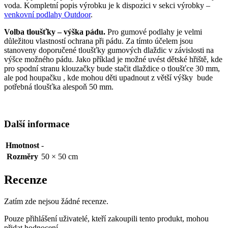
voda. Kompletní popis výrobku je k dispozici v sekci výrobky –
venkovní podlahy Outdoor
.
Volba tloušťky – výška pádu.
Pro gumové podlahy je velmi
důležitou vlastností ochrana při pádu. Za tímto účelem jsou
stanoveny doporučené tloušťky gumových dlaždic v závislosti na
výšce možného pádu. Jako příklad je možné uvést dětské hřiště, kde
pro spodní stranu klouzačky bude stačit dlaždice o tloušťce 30 mm,
ale pod houpačku , kde mohou děti upadnout z větší výšky bude
potřebná tloušťka alespoň 50 mm.
Další informace
Hmotnost
-
Rozměry
50 × 50 cm
Recenze
Zatím zde nejsou žádné recenze.
Pouze přihlášení uživatelé, kteří zakoupili tento produkt, mohou
přidat hodnocení.