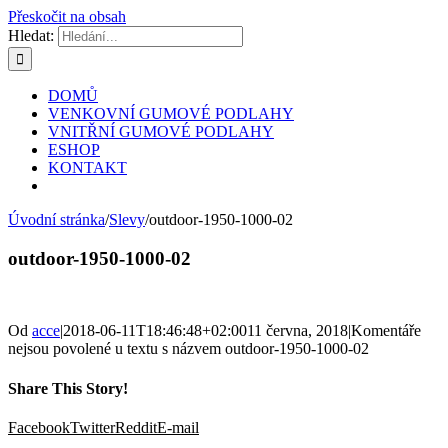
Přeskočit na obsah
Hledat:
DOMŮ
VENKOVNÍ GUMOVÉ PODLAHY
VNITŘNÍ GUMOVÉ PODLAHY
ESHOP
KONTAKT
Úvodní stránka
/
Slevy
/
outdoor-1950-1000-02
outdoor-1950-1000-02
Od
acce
|
2018-06-11T18:46:48+02:00
11 června, 2018
|
Komentáře
nejsou povolené
u textu s názvem outdoor-1950-1000-02
Share This Story!
Facebook
Twitter
Reddit
E-mail